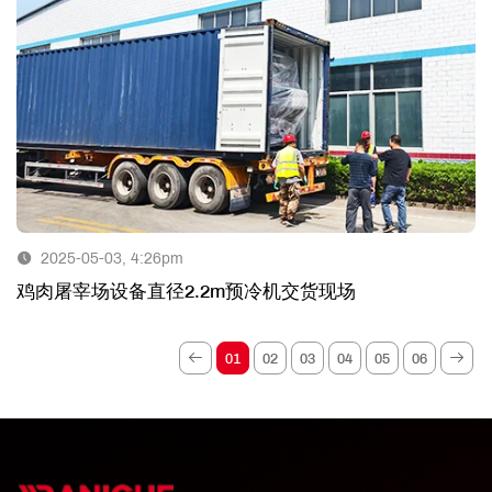
2025-05-03, 4:26pm
鸡肉屠宰场设备直径2.2m预冷机交货现场
01
02
03
04
05
06